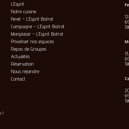
L’Esprit
Fe
Notre cuisine
1
Fenet – L’Esprit Bistrot
69
Campagne – L’Esprit Bistrot
Té
Monplaisir – L’Esprit Bistrot
Privatiser nos espaces
Mo
Repas de Groupes
13
Actualités
6
Réservation
Té
Nous rejoindre
Contact
Ca
20
6
Té
 !