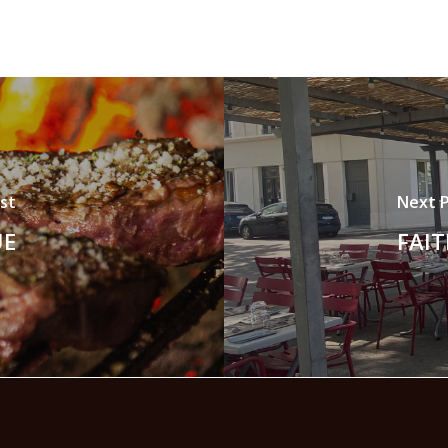
st
Next 
UE
FAIT