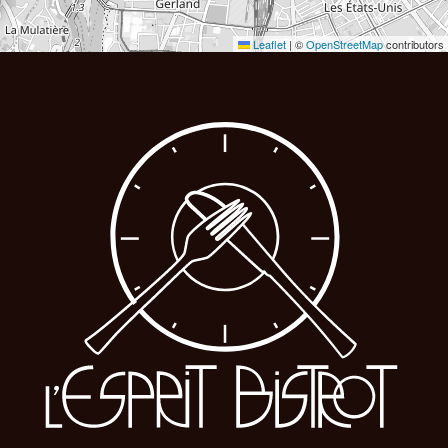
Leaflet
|
©
OpenStreetMap
contributors