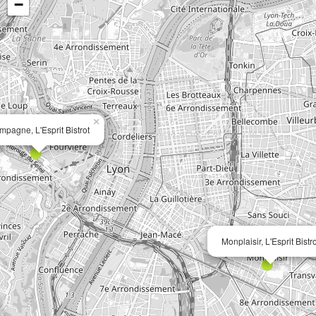
−
×
pagne, L'Esprit Bistrot
Monplaisir, L'Esprit Bistr