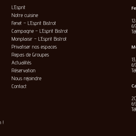
L’Esprit
Fe
Notre cuisine
1
Fenet – L’Esprit Bistrot
69
Campagne – L’Esprit Bistrot
Té
Monplaisir – L’Esprit Bistrot
Privatiser nos espaces
Mo
Repas de Groupes
13
Actualités
6
Réservation
Té
Nous rejoindre
Contact
Ca
20
6
Té
 !